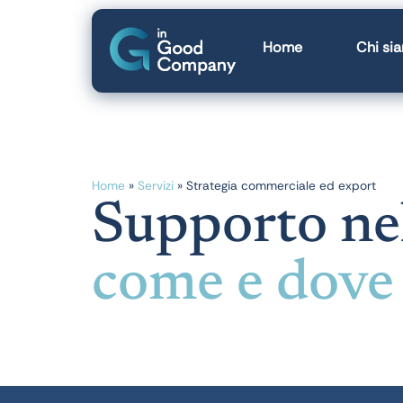
Home
Chi si
Home
»
Servizi
»
Strategia commerciale ed export
Supporto ne
come e dov