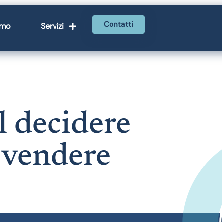
Contatti
amo
Servizi
l decidere
e
vendere